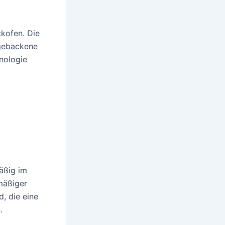
ckofen. Die
 gebackene
nologie
mäßig im
mäßiger
d, die eine
.