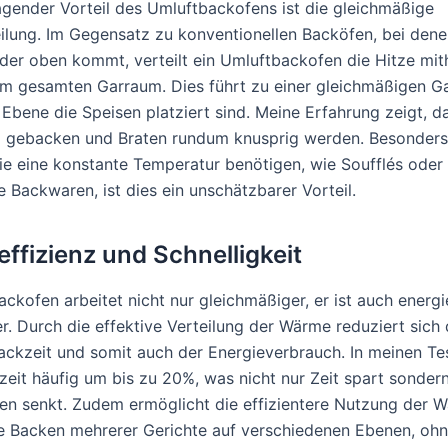
agender Vorteil des Umluftbackofens ist die gleichmäßige
lung. Im Gegensatz zu konventionellen Backöfen, bei dene
der oben kommt, verteilt ein Umluftbackofen die Hitze mith
 im gesamten Garraum. Dies führt zu einer gleichmäßigen G
 Ebene die Speisen platziert sind. Meine Erfahrung zeigt, 
 gebacken und Braten rundum knusprig werden. Besonders
ie eine konstante Temperatur benötigen, wie Soufflés oder
 Backwaren, ist dies ein unschätzbarer Vorteil.
effizienz und Schnelligkeit
ckofen arbeitet nicht nur gleichmäßiger, er ist auch energi
r. Durch die effektive Verteilung der Wärme reduziert sich 
ackzeit und somit auch der Energieverbrauch. In meinen Te
rzeit häufig um bis zu 20%, was nicht nur Zeit spart sonder
en senkt. Zudem ermöglicht die effizientere Nutzung der 
ge Backen mehrerer Gerichte auf verschiedenen Ebenen, ohn