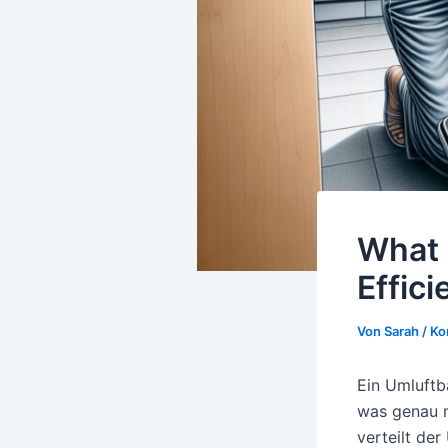
What i
Effic
Von
Sarah
/
Ko
Ein Umluftb
was genau 
verteilt de