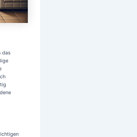
s das
ßige
e
ich
tig
edene
ichtigen