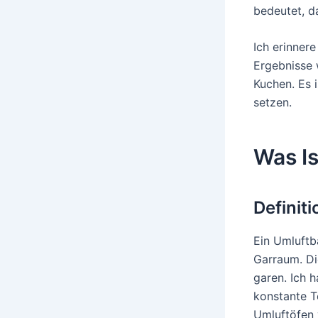
bedeutet, d
Ich erinner
Ergebnisse 
Kuchen. Es 
setzen.
Was Is
Definit
Ein Umluftba
Garraum. Di
garen. Ich h
konstante T
Umluftöfen 