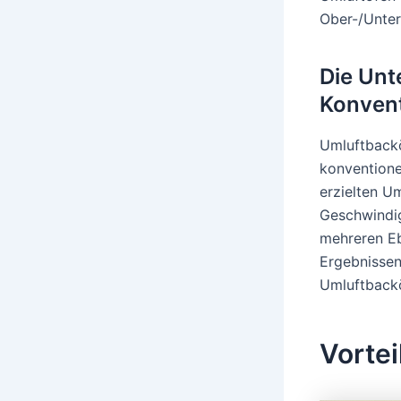
Ober-/Unter
Die Unt
Konvent
Umluftbackö
konventione
erzielten U
Geschwindig
mehreren Eb
Ergebnissen
Umluftbacköf
Vortei