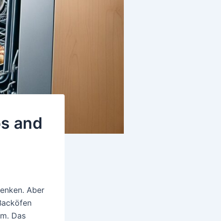
ps and
denken. Aber
Backöfen
um. Das