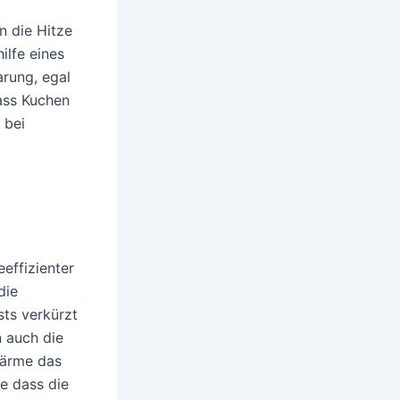
n die Hitze
ilfe eines
arung, egal
dass Kuchen
 bei
eeffizienter
die
sts verkürzt
n auch die
Wärme das
e dass die