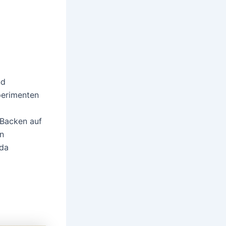
nd
perimenten
 Backen auf
n
 da