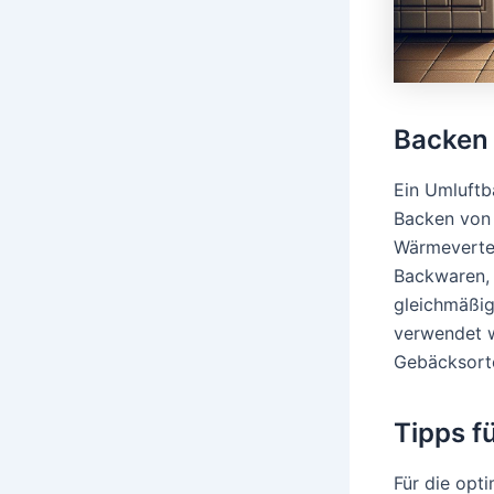
Backen 
Ein Umluftb
Backen von 
Wärmevertei
Backwaren, w
gleichmäßig
verwendet w
Gebäcksorte
Tipps f
Für die opt