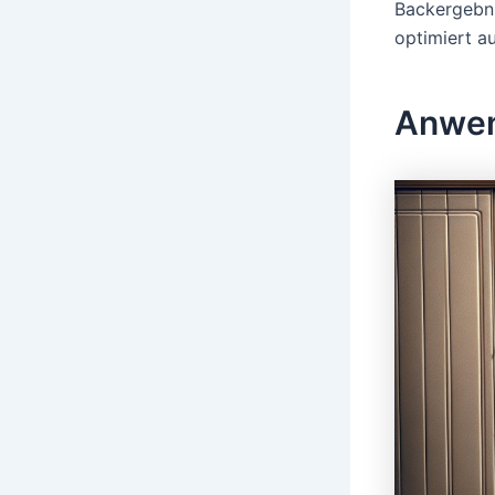
Backergebni
optimiert a
Anwen