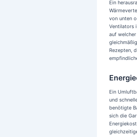
Ein herausr
Wärmevertei
von unten o
Ventilators
auf welcher
gleichmäßig
Rezepten, d
empfindliche
Energie
Ein Umluftba
und schnelle
benötigte B
sich die Ga
Energiekost
gleichzeiti