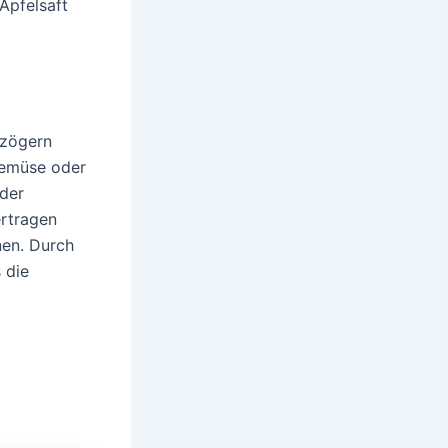
 Apfelsaft
rzögern
 Gemüse oder
oder
ertragen
nen. Durch
 die