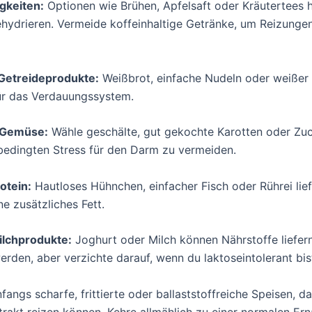
igkeiten:
Optionen wie Brühen, Apfelsaft oder Kräutertees h
ehydrieren. Vermeide koffeinhaltige Getränke, um Reizunge
 Getreideprodukte:
Weißbrot, einfache Nudeln oder weißer 
ür das Verdauungssystem.
 Gemüse:
Wähle geschälte, gut gekochte Karotten oder Zuc
fbedingten Stress für den Darm zu vermeiden.
otein:
Hautloses Hühnchen, einfacher Fisch oder Rührei lie
e zusätzliches Fett.
ilchprodukte:
Joghurt oder Milch können Nährstoffe liefern
erden, aber verzichte darauf, wenn du laktoseintolerant bis
angs scharfe, frittierte oder ballaststoffreiche Speisen, da
rakt reizen können. Kehre allmählich zu einer normalen Er