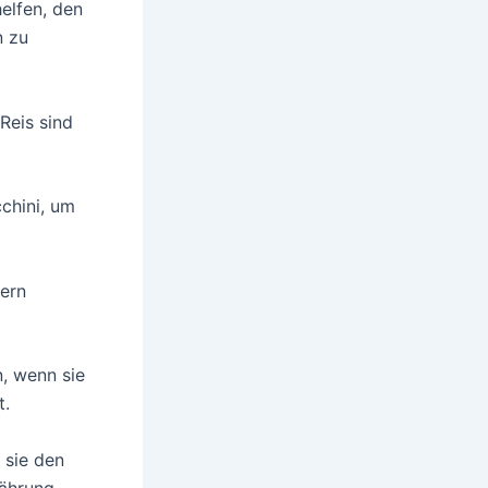
elfen, den
n zu
Reis sind
chini, um
fern
, wenn sie
t.
 sie den
nährung