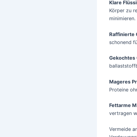
Klare Flüss
Körper zu r
minimieren.
Raffinierte
schonend f
Gekochtes
ballaststof
Mageres Pr
Proteine ohn
Fettarme M
vertragen w
Vermeide anf
Verdauungst