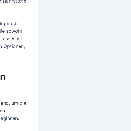
n Nährstoffe
lig noch
die sowohl
 essen ist
n Optionen,
en
dend, um die
Ich
beginnen.