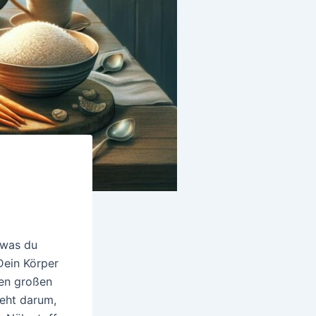
 was du
 Dein Körper
nen großen
geht darum,