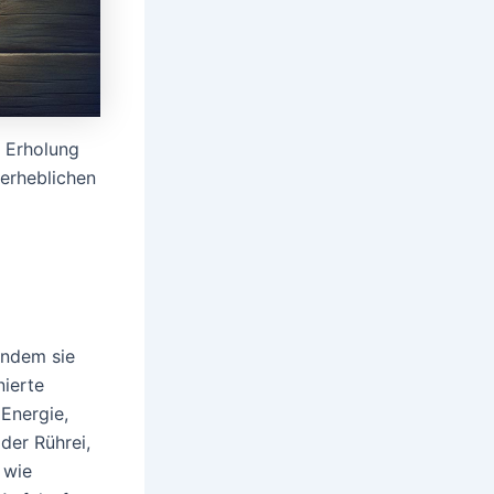
e Erholung
erheblichen
indem sie
nierte
 Energie,
der Rührei,
 wie