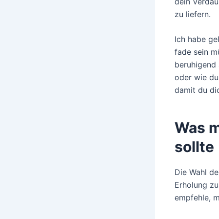
dein Verdau
zu liefern.
Ich habe ge
fade sein m
beruhigend 
oder wie du
damit du di
Was m
sollte
Die Wahl de
Erholung zu
empfehle, m