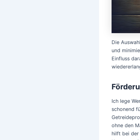
Die Auswahl
und minimie
Einfluss da
wiedererlan
Förderu
Ich lege We
schonend fü
Getreidepro
ohne den Ma
hilft bei d