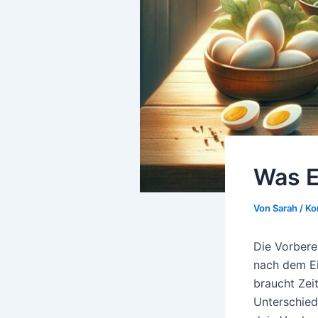
Was E
Von
Sarah
/
Ko
Die Vorbere
nach dem Ein
braucht Zei
Unterschied